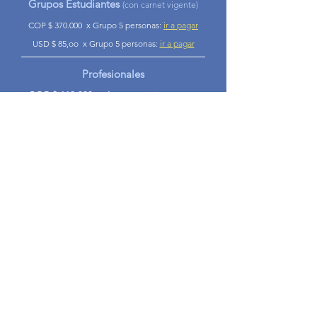
Grupos Estudiantes
(con carnet vigente)
COP $ 370.000
x Grupo 5 personas:
ir a pagar
USD $ 85,oo
x Grupo 5 personas:
ir a pagar
Profesionales
COP $ 110.000
x 1 persona:
ir a pagar
USD $ 25,oo
x 1 persona:
ir a pagar
Grupos de Profesionales
COP $ 450.000
x Grupo 5 personas:
ir a pagar
USD $ 125,oo
x Grupo 5 personas:
ir a pagar
Opción 2
Curso Básico + Curso Aplicado
a los Campos Clínico y Educativo
Miembros FNAD y
Estudiantes
(con carnet vigente)