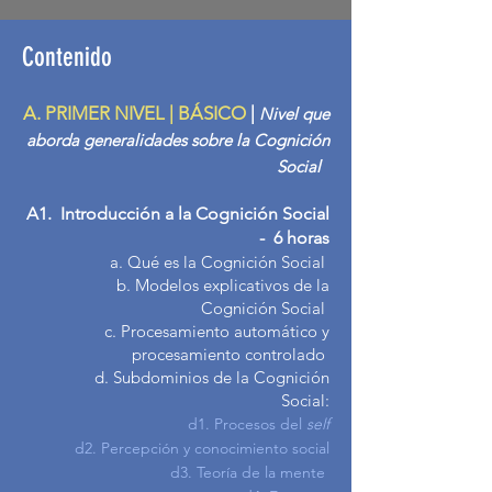
Contenido
A. PRIMER NIVEL | BÁSICO
|
Nivel que
ab
orda generalidades sobre la Cognición
Social
A1. Introducción a la Cognición Social
- 6 horas
a. Qué es la Cognición Social
b. Modelos explicativos de la
Cogni
ción Social
c. Procesamiento automático y
procesamiento controlado
d. Subdominios de la Cognición
Social:
d1. Procesos del
self
d2. Percepción y conocimiento social
d3. Teoría de la mente