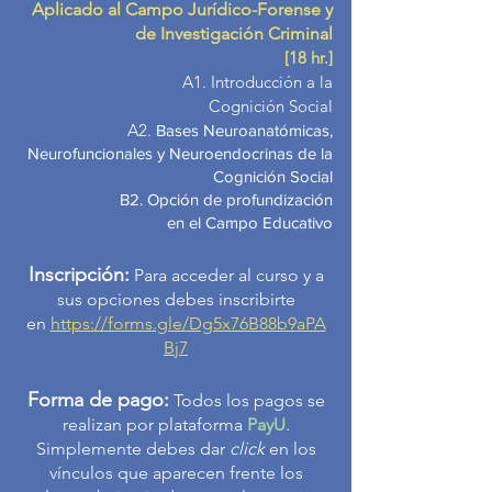
Aplicado al Campo Jurídico-Forense y
de Investigación Criminal
[18 hr.]
A1. Introducción a la
Cognición Social
A2.
Bases Neuroanatómicas,
Neurofuncionales y
Neuroendocrinas de la
Cognición Social
B2
.
Opción de profundización
en el Campo Educativo
Inscripción:
Para acceder al curso y a
sus opciones debes inscribirte
en
https://forms.gle/Dg5x76B88b9aPA
Bj7
Forma de pago:
Todos los pagos se
realizan por plataforma
PayU
.
Simplemente debes dar
click
en los
vínculos que aparecen
frente los