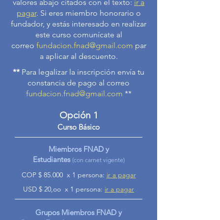
valores abajo citados con el texto:
ir a
pagar
. Si eres miembro honorario o
fundador, y estás interesado en realizar
este curso comunícate al
correo
fundacion.fnad@gmail.com
par
a aplicar al descuento.
**
Para legalizar la inscripción envía tu
constancia de pago al correo
fundacion.fnad@gmail.com
**
Opción 1
Curso Básico
Miembros FNAD y
Estudiantes
(con carnet vigente)
COP $ 85.000
x 1 persona:
ir a pagar
USD $ 20,oo
x 1 persona:
ir a pagar
Grupos Miembros FNAD y