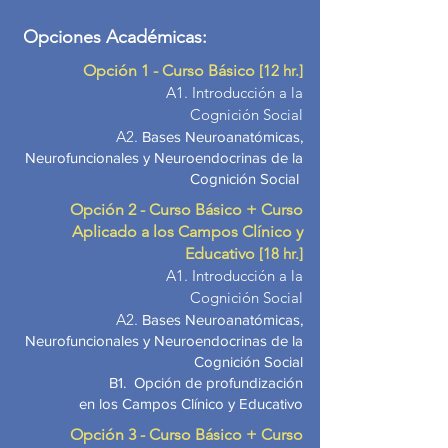
Opciones Académicas:
Opción 1
- Curso Básico
[12 hr.]
A1. Introducción a la
Cognición Social
A2.
Bases Neuroanatómicas,
Neurofuncionales y Neuroendocrinas de la
Cognición Social
Opción 2
- Curso Básico + Curso
Aplicado a los Campos Clínico y
Educativo
[18
hr.]
A1. Introducción a la
Cognición Social
A2.
Bases Neuroanatómicas,
Neurofuncionales y Neuroendocrinas de la
Cognición Social
B1. Opción de profundización
en los
Campos Clínico y Educativo
Opción 3
- Curso Básico + Curso