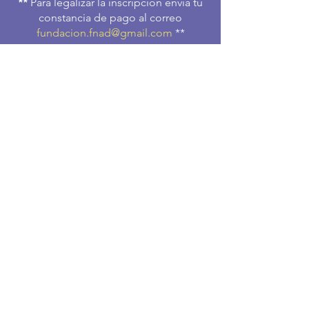
**
Para legalizar la inscripción envía tu
constancia de pago al correo
fundacion.fnad@gmail.com
**
Miembros FNAD o
Estudiantes
(c
on carnet vigen
te)
COP $ 150.000 x 1 persona:
ir
a pagar
USD $ 25,oo
x 1 persona:
ir a pagar
Grupos Miembros FNAD y
Grupos Estudiantes
(con carnet vigente)
COP $ 637.500
x Grupo 5 personas:
ir a pagar
USD $ 85,oo x Grupo 5 personas:
ir a
pagar
Profesionales