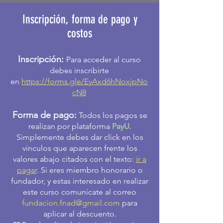
Inscripción, forma de pago y
costos
Inscripción:
Para acceder al curso
debes inscribirte
en
https://forms.gle/EyAxd6hNoxjpNo
cN8
Forma de pago:
Todos los pagos se
realizan por plataforma
PayU
.
Simplemente debes dar click en los
vínculos que aparecen frente los
valores abajo citados con el texto:
ir a
pagar
. Si eres miembro honorario o
fundador, y estas interesado en realizar
este curso comunícate al correo
fundacion.fnad@gmail.com
para
aplicar al descuento.