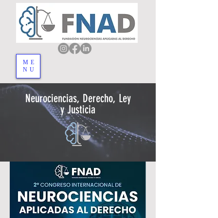
ME
NU
Neurociencias, Derecho, Ley
y Justicia